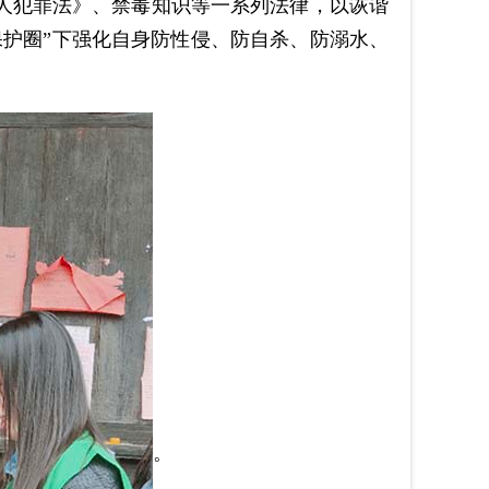
人犯罪法》、禁毒知识等一系列法律，以诙谐
护圈”下强化自身防性侵、防自杀、防溺水、
。