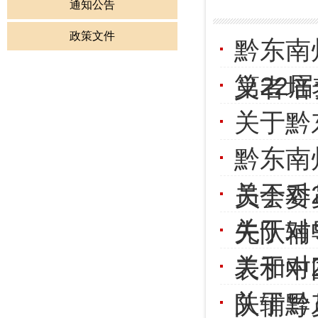
通知公告
政策文件
黔东南
第22
义者培
关于黔
黔东南
关于对
员会委
关于对
先队辅
关于对
表和中
关于黔
队辅导