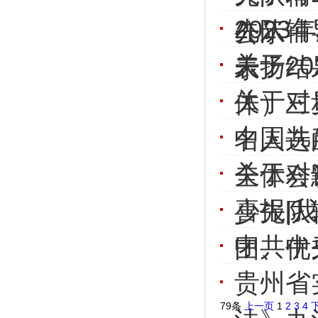
202
先队辅
公示
关于2
表扬结
示
关于对
体）三
中国共
名人选
关于对
全体会
喜报|
少先队
中共中
团、优
贵州省
79条
上一页
1
2
3
4