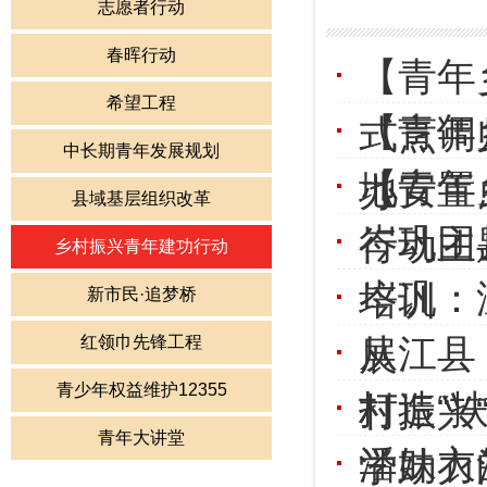
志愿者行动
春晖行动
【青年
希望工程
【青年
式烹调
中长期青年发展规划
【青年
地安置
办
县域基层组织改革
岑巩团
行动主
乡村振兴青年建功行动
岑巩：
培训
新市民·追梦桥
从江县
红领巾先锋工程
展
青少年权益维护12355
打造“
村振兴
青年大讲堂
潘妹衣
学助力