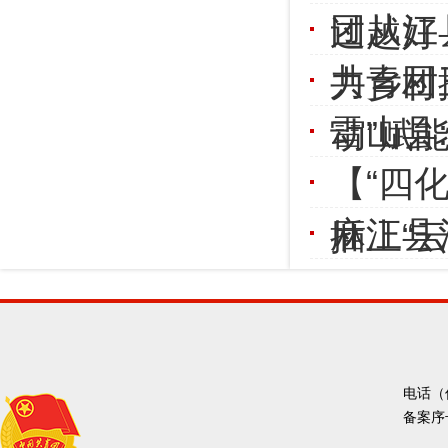
团从江
过越好
共青团
力乡村
雷山县
动”赋
【“四
麻江县
插上“云
电话（传
备案序