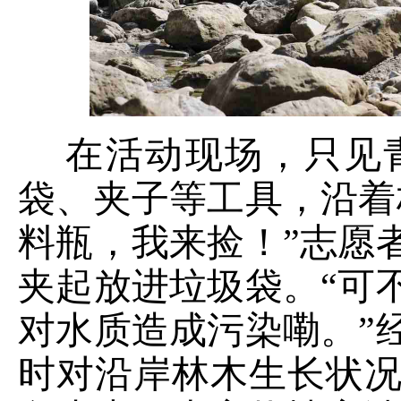
在活动现场，
只见
袋、夹子等工具，沿着
料瓶，我来捡！”志愿
夹起放进垃圾袋。
“可
对水质造成污染
嘞
。
”
时对沿岸林木生长状